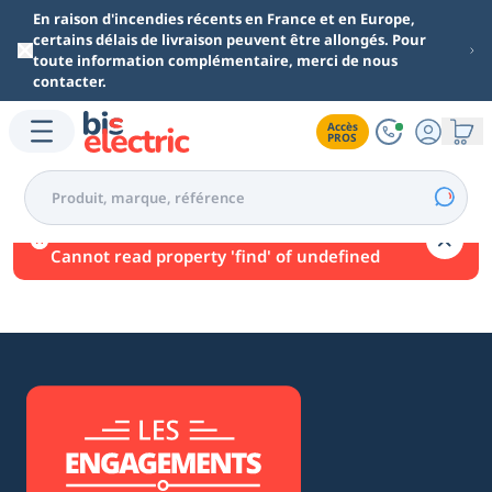
Aller au contenu principal
En raison d'incendies récents en France et en Europe,
certains délais de livraison peuvent être allongés. Pour
toute information complémentaire, merci de nous
contacter.
Accès

PROS
Une erreur est survenue.
Cannot read property 'find' of undefined