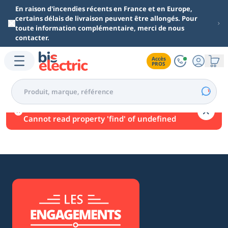
Aller au contenu principal
En raison d'incendies récents en France et en Europe,
certains délais de livraison peuvent être allongés. Pour
toute information complémentaire, merci de nous
contacter.
Accès

PROS
Une erreur est survenue.
Cannot read property 'find' of undefined