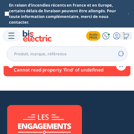
Aller au contenu principal
En raison d'incendies récents en France et en Europe,
certains délais de livraison peuvent être allongés. Pour
toute information complémentaire, merci de nous
contacter.
Accès

PROS
Une erreur est survenue.
Cannot read property 'find' of undefined