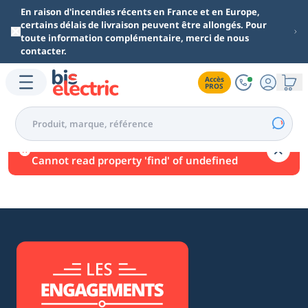
Aller au contenu principal
En raison d'incendies récents en France et en Europe,
certains délais de livraison peuvent être allongés. Pour
toute information complémentaire, merci de nous
contacter.
Accès

PROS
Une erreur est survenue.
Cannot read property 'find' of undefined