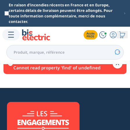
Aller au contenu principal
En raison d'incendies récents en France et en Europe,
certains délais de livraison peuvent être allongés. Pour
toute information complémentaire, merci de nous
contacter.
Accès

PROS
Une erreur est survenue.
Cannot read property 'find' of undefined