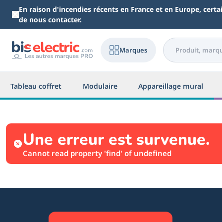
Aller au contenu principal
En raison d'incendies récents en France et en Europe, cert
de nous contacter.
Marques
Tableau coffret
Modulaire
Appareillage mural
Une erreur est survenue.
Cannot read property 'find' of undefined