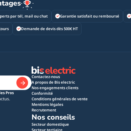
ntages
perts par tél, mail ou chat
Garantie satisfait ou remboursé
jours
Demande de devis dès 500€ HT
Contactez-nous
A propos de Bis electric
Nos engagements clients
les Pros
Conformité
actus.
Conditions générales de vente
Mentions légales
Recrutement
Nos conseils
Secteur domestique
Secteur tertiaire