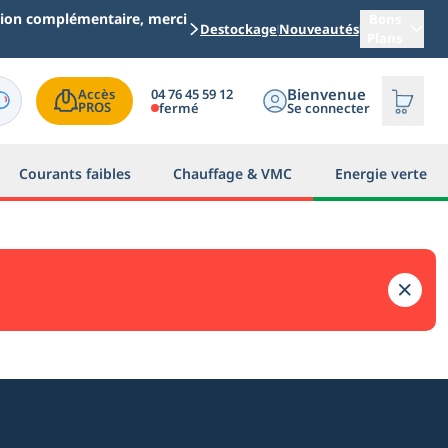
ation complémentaire, merci
Bons
Destockage
Nouveautés
Plans
Bienvenue
04 76 45 59 12
Accès

PROS
fermé
Se connecter
Courants faibles
Chauffage & VMC
Energie verte