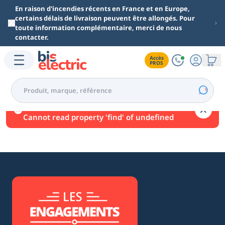
Aller au contenu principal
En raison d'incendies récents en France et en Europe,
certains délais de livraison peuvent être allongés. Pour
toute information complémentaire, merci de nous
contacter.
Accès

PROS
Une erreur est survenue.
Cannot read property 'find' of undefined