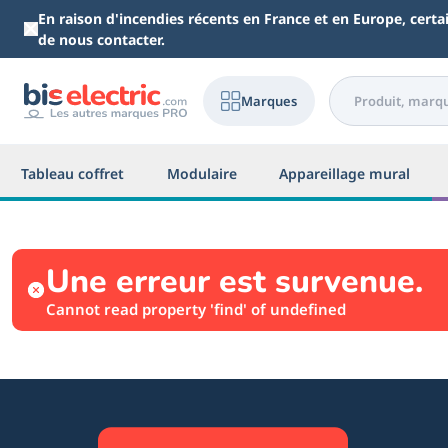
Aller au contenu principal
En raison d'incendies récents en France et en Europe, cert
de nous contacter.
Marques
Tableau coffret
Modulaire
Appareillage mural
Une erreur est survenue.
Cannot read property 'find' of undefined