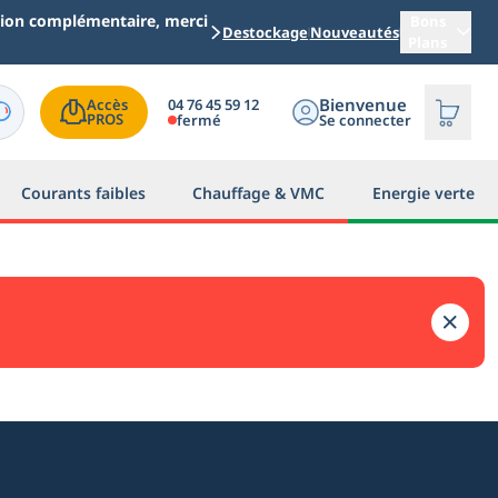
ation complémentaire, merci
Bons
Destockage
Nouveautés
Plans
Bienvenue
04 76 45 59 12
Accès

PROS
fermé
Se connecter
Courants faibles
Chauffage & VMC
Energie verte