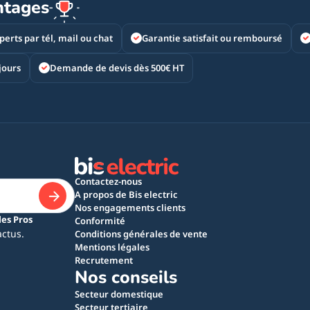
ntages
perts par tél, mail ou chat
Garantie satisfait ou remboursé
jours
Demande de devis dès 500€ HT
Contactez-nous
A propos de Bis electric
Nos engagements clients
les Pros
Conformité
actus.
Conditions générales de vente
Mentions légales
Recrutement
Nos conseils
Secteur domestique
Secteur tertiaire