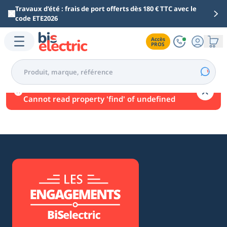
Aller au contenu principal
Travaux d’été : frais de port offerts dès 180 € TTC avec le
code ETE2026
Accès

PROS
Une erreur est survenue.
Cannot read property 'find' of undefined