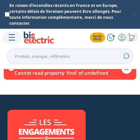
Aller au contenu principal
En raison d'incendies récents en France et en Europe,
certains délais de livraison peuvent être allongés. Pour
toute information complémentaire, merci de nous
contacter.
Accès

PROS
Une erreur est survenue.
Cannot read property 'find' of undefined