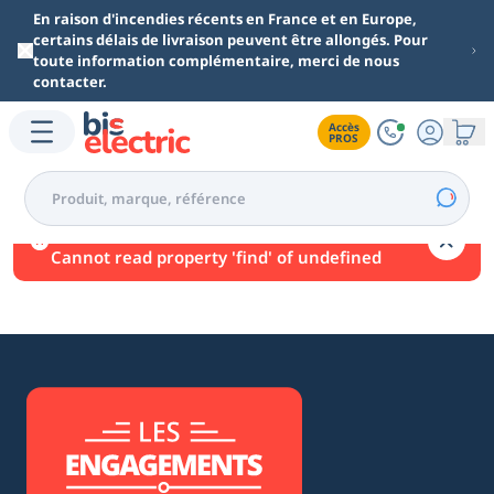
Aller au contenu principal
En raison d'incendies récents en France et en Europe,
certains délais de livraison peuvent être allongés. Pour
toute information complémentaire, merci de nous
contacter.
Accès

PROS
Une erreur est survenue.
Cannot read property 'find' of undefined