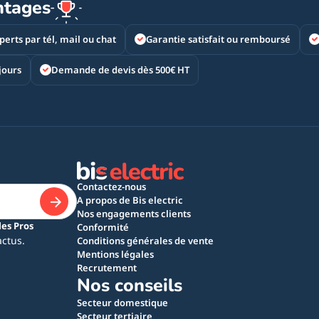
ntages
perts par tél, mail ou chat
Garantie satisfait ou remboursé
jours
Demande de devis dès 500€ HT
Contactez-nous
A propos de Bis electric
Nos engagements clients
les Pros
Conformité
actus.
Conditions générales de vente
Mentions légales
Recrutement
Nos conseils
Secteur domestique
Secteur tertiaire