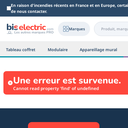
Aller au contenu principal
En raison d'incendies récents en France et en Europe, cert
de nous contacter.
Marques
Tableau coffret
Modulaire
Appareillage mural
Une erreur est survenue.
Cannot read property 'find' of undefined