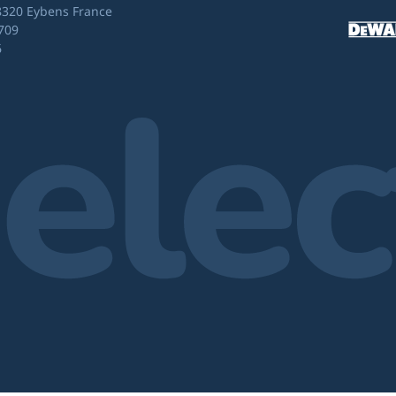
8320 Eybens France
709
6