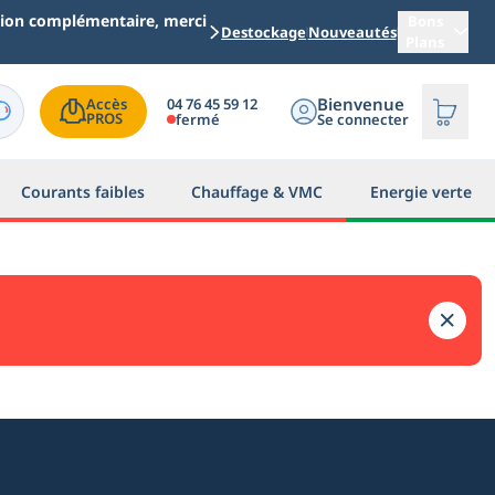
ation complémentaire, merci
Bons
Destockage
Nouveautés
Plans
Bienvenue
04 76 45 59 12
Accès

PROS
fermé
Se connecter
Courants faibles
Chauffage & VMC
Energie verte