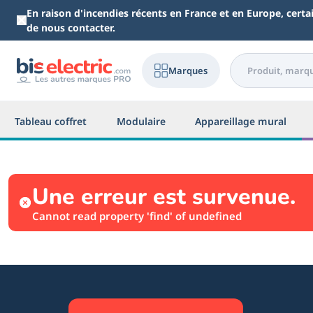
Aller au contenu principal
En raison d'incendies récents en France et en Europe, cert
de nous contacter.
Marques
Tableau coffret
Modulaire
Appareillage mural
Une erreur est survenue.
Cannot read property 'find' of undefined