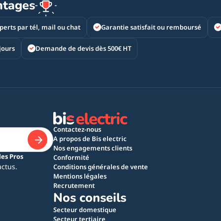
ntages
perts par tél, mail ou chat
Garantie satisfait ou remboursé
jours
Demande de devis dès 500€ HT
Contactez-nous
A propos de Bis electric
Nos engagements clients
les Pros
Conformité
actus.
Conditions générales de vente
Mentions légales
Recrutement
Nos conseils
Secteur domestique
Secteur tertiaire