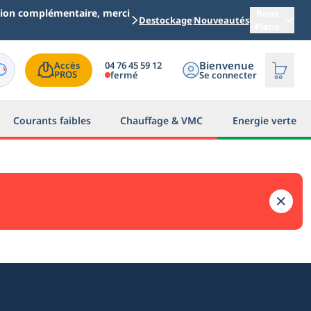
ation complémentaire, merci
Bons
Destockage
Nouveautés
Plans
Bienvenue
04 76 45 59 12
Accès

PROS
fermé
Se connecter
Courants faibles
Chauffage & VMC
Energie verte