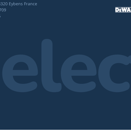
8320 Eybens France
709
6