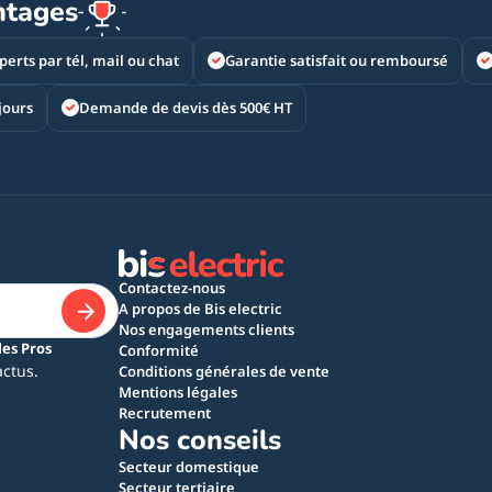
ntages
perts par tél, mail ou chat
Garantie satisfait ou remboursé
jours
Demande de devis dès 500€ HT
Contactez-nous
A propos de Bis electric
Nos engagements clients
les Pros
Conformité
actus.
Conditions générales de vente
Mentions légales
Recrutement
Nos conseils
Secteur domestique
Secteur tertiaire