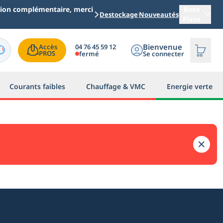
ation complémentaire, merci
Bons
Destockage
Nouveautés
Plans
Bienvenue
04 76 45 59 12
Accès

PROS
fermé
Se connecter
Courants faibles
Chauffage & VMC
Energie verte