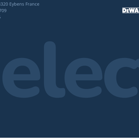
8320 Eybens France
709
6