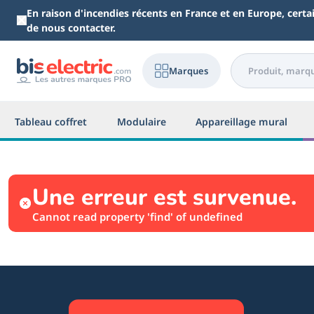
Aller au contenu principal
En raison d'incendies récents en France et en Europe, cert
de nous contacter.
Marques
Tableau coffret
Modulaire
Appareillage mural
Une erreur est survenue.
Cannot read property 'find' of undefined