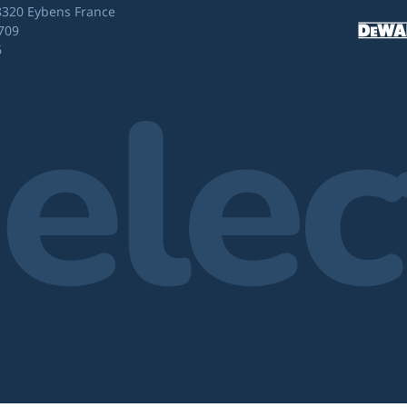
8320 Eybens France
709
6