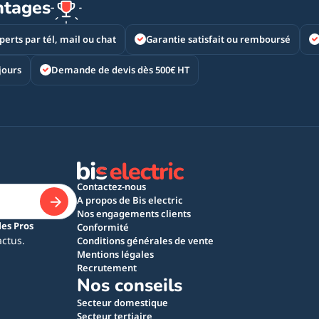
ntages
perts par tél, mail ou chat
Garantie satisfait ou remboursé
jours
Demande de devis dès 500€ HT
Contactez-nous
A propos de Bis electric
Nos engagements clients
les Pros
Conformité
actus.
Conditions générales de vente
Mentions légales
Recrutement
Nos conseils
Secteur domestique
Secteur tertiaire