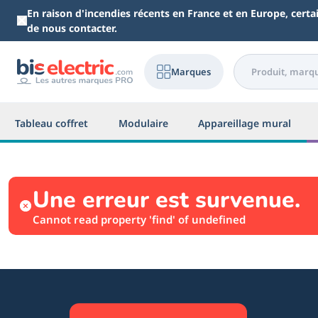
Aller au contenu principal
En raison d'incendies récents en France et en Europe, cert
de nous contacter.
Marques
Tableau coffret
Modulaire
Appareillage mural
Une erreur est survenue.
Cannot read property 'find' of undefined