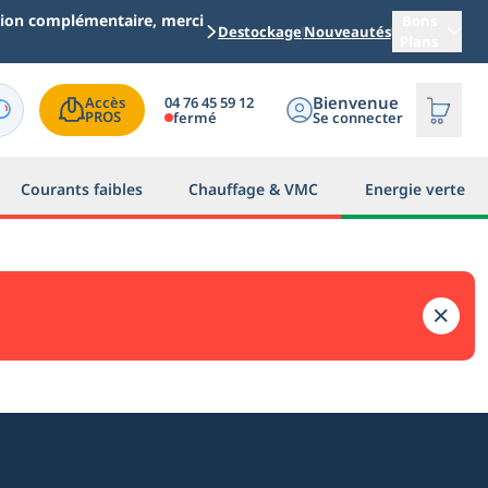
ation complémentaire, merci
Bons
Destockage
Nouveautés
Plans
Bienvenue
04 76 45 59 12
Accès

PROS
fermé
Se connecter
Courants faibles
Chauffage & VMC
Energie verte