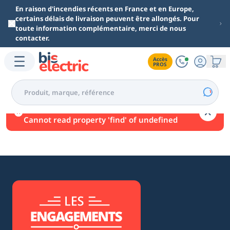
Aller au contenu principal
En raison d'incendies récents en France et en Europe,
certains délais de livraison peuvent être allongés. Pour
toute information complémentaire, merci de nous
contacter.
Accès

PROS
Une erreur est survenue.
Cannot read property 'find' of undefined