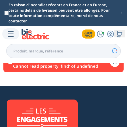
Aller au contenu principal
En raison d'incendies récents en France et en Europe,
certains délais de livraison peuvent être allongés. Pour
toute information complémentaire, merci de nous
contacter.
Accès

PROS
Une erreur est survenue.
Cannot read property 'find' of undefined