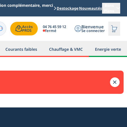
ation complémentaire, merci
Bons
Destockage
Nouveautés
Plans
Bienvenue
04 76 45 59 12
Accès

PROS
fermé
Se connecter
Courants faibles
Chauffage & VMC
Energie verte