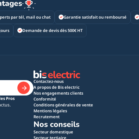
ntages
perts par tél, mail ou chat
Garantie satisfait ou remboursé
jours
Demande de devis dès 500€ HT
Contactez-nous
A propos de Bis electric
Nos engagements clients
les Pros
Conformité
actus.
Conditions générales de vente
Mentions légales
Recrutement
Nos conseils
Secteur domestique
Secteur tertiaire