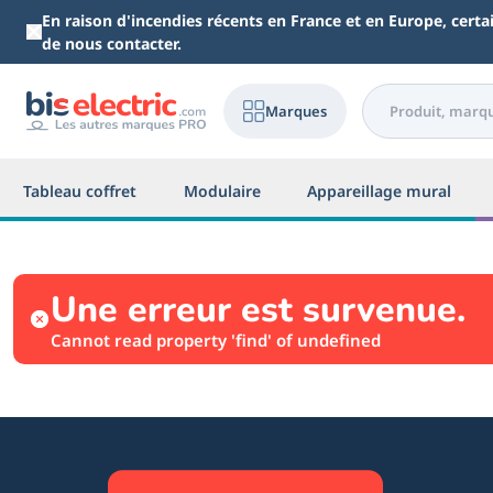
Aller au contenu principal
En raison d'incendies récents en France et en Europe, cert
de nous contacter.
Marques
Tableau coffret
Modulaire
Appareillage mural
Une erreur est survenue.
Cannot read property 'find' of undefined