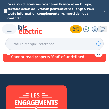
Aller au contenu principal
En raison d'incendies récents en France et en Europe,
certains délais de livraison peuvent être allongés. Pour
toute information complémentaire, merci de nous
contacter.
Accès

PROS
Une erreur est survenue.
Cannot read property 'find' of undefined