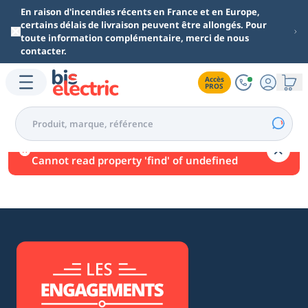
Aller au contenu principal
En raison d'incendies récents en France et en Europe,
certains délais de livraison peuvent être allongés. Pour
toute information complémentaire, merci de nous
contacter.
Accès

PROS
Une erreur est survenue.
Cannot read property 'find' of undefined