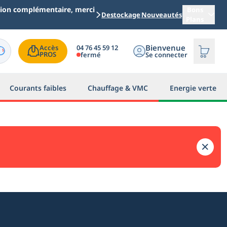
ation complémentaire, merci
Bons
Destockage
Nouveautés
Plans
Bienvenue
04 76 45 59 12
Accès

PROS
fermé
Se connecter
Courants faibles
Chauffage & VMC
Energie verte