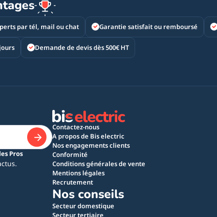
ntages
perts par tél, mail ou chat
Garantie satisfait ou remboursé
jours
Demande de devis dès 500€ HT
Contactez-nous
A propos de Bis electric
Nos engagements clients
les Pros
Conformité
actus.
Conditions générales de vente
Mentions légales
Recrutement
Nos conseils
Secteur domestique
Secteur tertiaire