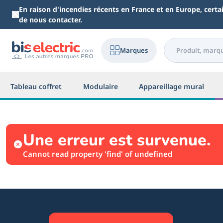
Aller au contenu principal
En raison d'incendies récents en France et en Europe, cert
de nous contacter.
Marques
Tableau coffret
Modulaire
Appareillage mural
Une erreur est survenue.
Cannot read property 'find' of undefined