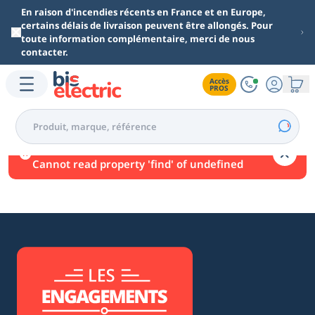
Aller au contenu principal
En raison d'incendies récents en France et en Europe,
certains délais de livraison peuvent être allongés. Pour
toute information complémentaire, merci de nous
contacter.
Accès

PROS
Une erreur est survenue.
Cannot read property 'find' of undefined