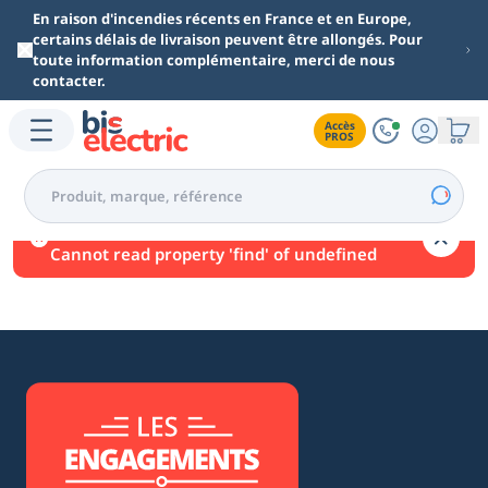
Aller au contenu principal
En raison d'incendies récents en France et en Europe,
certains délais de livraison peuvent être allongés. Pour
toute information complémentaire, merci de nous
contacter.
Accès

PROS
Une erreur est survenue.
Cannot read property 'find' of undefined