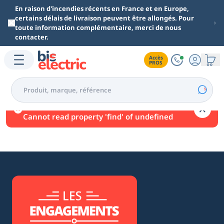
Aller au contenu principal
En raison d'incendies récents en France et en Europe,
certains délais de livraison peuvent être allongés. Pour
toute information complémentaire, merci de nous
contacter.
Accès

PROS
Une erreur est survenue.
Cannot read property 'find' of undefined