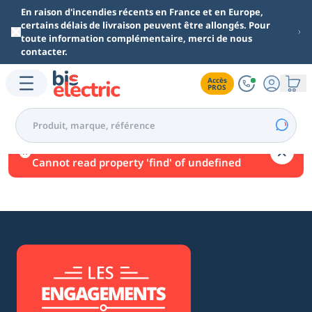
Aller au contenu principal
En raison d'incendies récents en France et en Europe,
certains délais de livraison peuvent être allongés. Pour
toute information complémentaire, merci de nous
contacter.
Accès

PROS
Une erreur est survenue.
Cannot read property 'find' of undefined