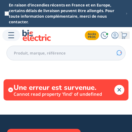
Aller au contenu principal
En raison d'incendies récents en France et en Europe,
certains délais de livraison peuvent être allongés. Pour
toute information complémentaire, merci de nous
contacter.
Accès

PROS
Une erreur est survenue.
Cannot read property 'find' of undefined