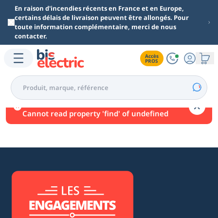
Aller au contenu principal
En raison d'incendies récents en France et en Europe,
certains délais de livraison peuvent être allongés. Pour
toute information complémentaire, merci de nous
contacter.
Accès

PROS
Une erreur est survenue.
Cannot read property 'find' of undefined