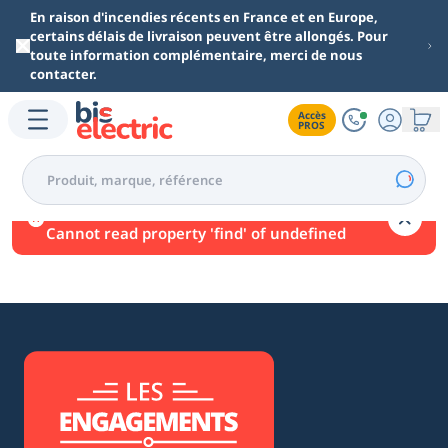
Aller au contenu principal
En raison d'incendies récents en France et en Europe,
certains délais de livraison peuvent être allongés. Pour
toute information complémentaire, merci de nous
contacter.
Accès

PROS
Une erreur est survenue.
Cannot read property 'find' of undefined