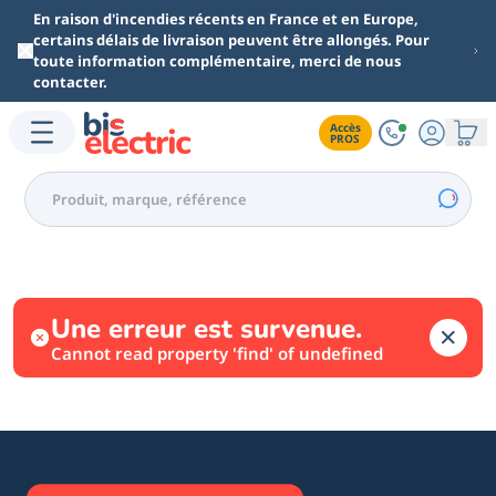
Aller au contenu principal
En raison d'incendies récents en France et en Europe,
certains délais de livraison peuvent être allongés. Pour
toute information complémentaire, merci de nous
contacter.
Accès

PROS
Une erreur est survenue.
Cannot read property 'find' of undefined