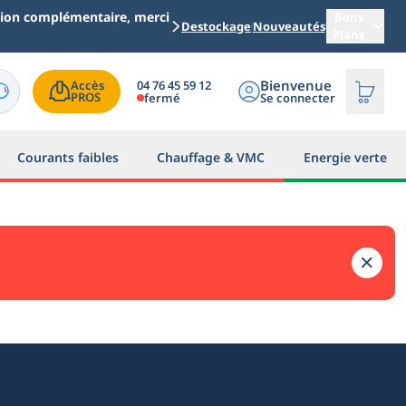
ation complémentaire, merci
Bons
Destockage
Nouveautés
Plans
Bienvenue
04 76 45 59 12
Accès

PROS
fermé
Se connecter
Courants faibles
Chauffage & VMC
Energie verte