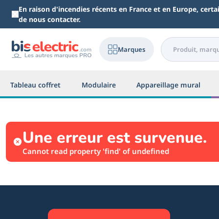
Aller au contenu principal
En raison d'incendies récents en France et en Europe, cert
de nous contacter.
Marques
Tableau coffret
Modulaire
Appareillage mural
Une erreur est survenue.
Cannot read property 'find' of undefined