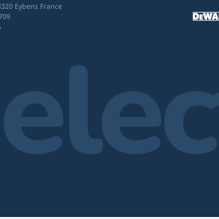
8320 Eybens France
709
6