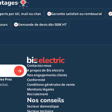
ntages
perts par tél, mail ou chat
Garantie satisfait ou remboursé
jours
Demande de devis dès 500€ HT
Contactez-nous
A propos de Bis electric
Nos engagements clients
les Pros
Conformité
actus.
Conditions générales de vente
Mentions légales
Recrutement
Nos conseils
Secteur domestique
Secteur tertiaire