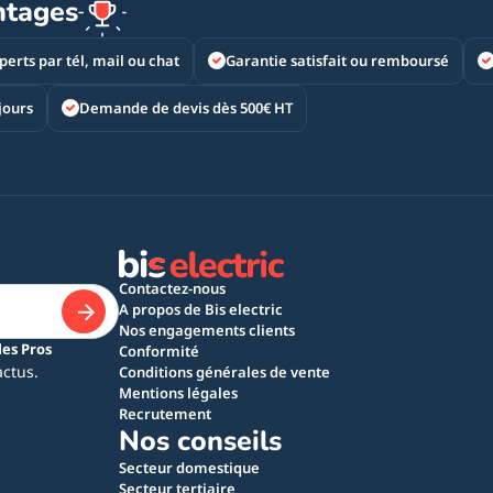
ntages
perts par tél, mail ou chat
Garantie satisfait ou remboursé
jours
Demande de devis dès 500€ HT
Contactez-nous
A propos de Bis electric
Nos engagements clients
les Pros
Conformité
actus.
Conditions générales de vente
Mentions légales
Recrutement
Nos conseils
Secteur domestique
Secteur tertiaire