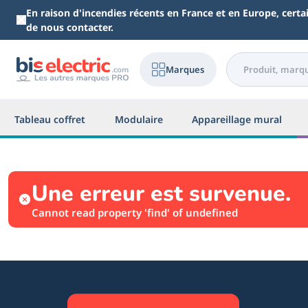
Aller au contenu principal
En raison d'incendies récents en France et en Europe, cert
de nous contacter.
Marques
Tableau coffret
Modulaire
Appareillage mural
Une erreur est survenue.
Cannot read property 'find' of undefined