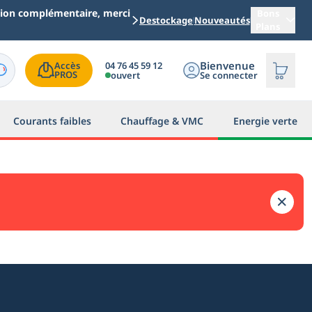
ation complémentaire, merci
Bons
Destockage
Nouveautés
Plans
Bienvenue
04 76 45 59 12
Accès

PROS
ouvert
Se connecter
Courants faibles
Chauffage & VMC
Energie verte