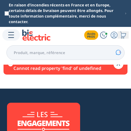
Aller au contenu principal
En raison d'incendies récents en France et en Europe,
certains délais de livraison peuvent être allongés. Pour
toute information complémentaire, merci de nous
contacter.
Accès

PROS
Une erreur est survenue.
Cannot read property 'find' of undefined