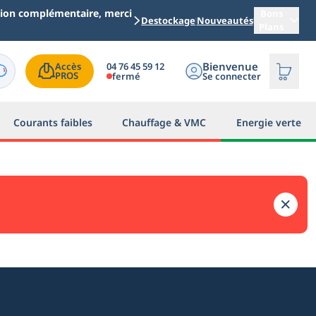
ation complémentaire, merci
Bons
Destockage
Nouveautés
Plans
Bienvenue
04 76 45 59 12
Accès

PROS
fermé
Se connecter
Courants faibles
Chauffage & VMC
Energie verte