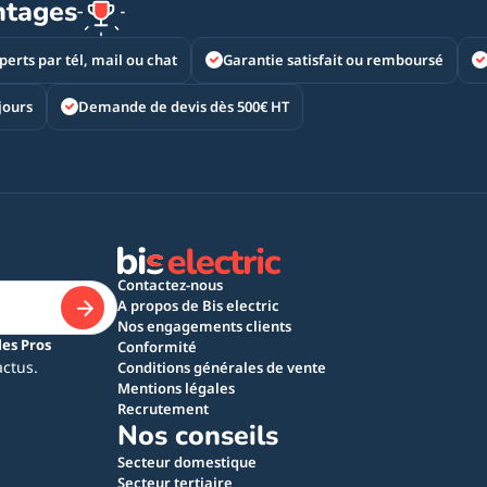
ntages
perts par tél, mail ou chat
Garantie satisfait ou remboursé
jours
Demande de devis dès 500€ HT
Contactez-nous
A propos de Bis electric
Nos engagements clients
les Pros
Conformité
actus.
Conditions générales de vente
Mentions légales
Recrutement
Nos conseils
Secteur domestique
Secteur tertiaire