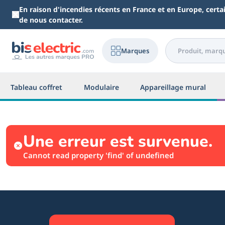
Aller au contenu principal
En raison d'incendies récents en France et en Europe, cert
de nous contacter.
Marques
Tableau coffret
Modulaire
Appareillage mural
Une erreur est survenue.
Cannot read property 'find' of undefined