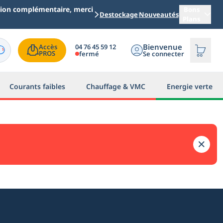
ation complémentaire, merci
Bons
Destockage
Nouveautés
Plans
Bienvenue
04 76 45 59 12
Accès

PROS
fermé
Se connecter
Courants faibles
Chauffage & VMC
Energie verte