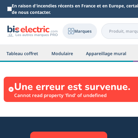
Aller au contenu principal
En raison d'incendies récents en France et en Europe, cert
de nous contacter.
Marques
Tableau coffret
Modulaire
Appareillage mural
Une erreur est survenue.
Cannot read property 'find' of undefined