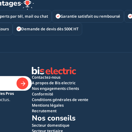
ntages
perts par tél, mail ou chat
Garantie satisfait ou remboursé
jours
Demande de devis dès 500€ HT
Contactez-nous
A propos de Bis electric
Nos engagements clients
les Pros
Conformité
actus.
Conditions générales de vente
Mentions légales
Recrutement
Nos conseils
Secteur domestique
Secteur tertiaire