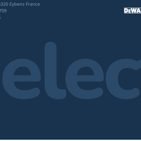
8320 Eybens France
709
6