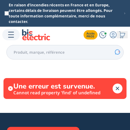
Aller au contenu principal
En raison d'incendies récents en France et en Europe,
certains délais de livraison peuvent être allongés. Pour
toute information complémentaire, merci de nous
contacter.
Accès

PROS
Une erreur est survenue.
Cannot read property 'find' of undefined