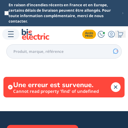
Aller au contenu principal
En raison d'incendies récents en France et en Europe,
certains délais de livraison peuvent être allongés. Pour
toute information complémentaire, merci de nous
contacter.
Accès

PROS
Une erreur est survenue.
Cannot read property 'find' of undefined