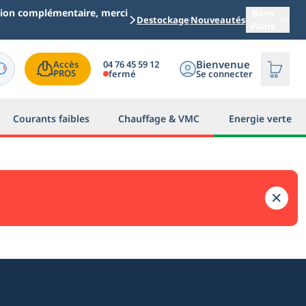
ation complémentaire, merci
Bons
Destockage
Nouveautés
Plans
Bienvenue
04 76 45 59 12
Accès

PROS
fermé
Se connecter
Courants faibles
Chauffage & VMC
Energie verte