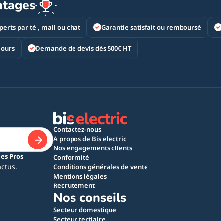
ntages
perts par tél, mail ou chat
Garantie satisfait ou remboursé
jours
Demande de devis dès 500€ HT
Contactez-nous
A propos de Bis electric
Nos engagements clients
les Pros
Conformité
actus.
Conditions générales de vente
Mentions légales
Recrutement
Nos conseils
Secteur domestique
Secteur tertiaire