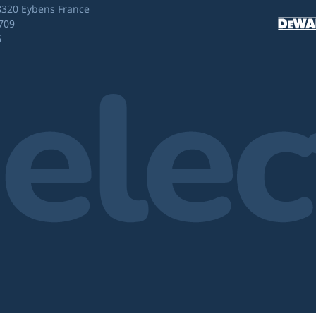
8320 Eybens France
709
6