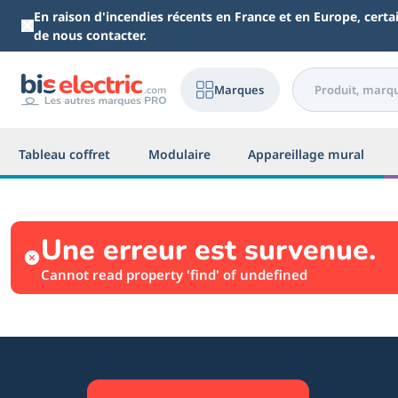
Aller au contenu principal
En raison d'incendies récents en France et en Europe, cert
de nous contacter.
Marques
Tableau coffret
Modulaire
Appareillage mural
Une erreur est survenue.
Cannot read property 'find' of undefined