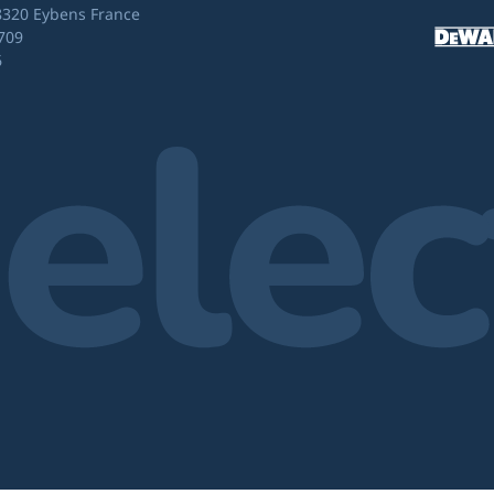
8320 Eybens France
709
6