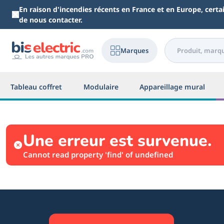
Aller au contenu principal
En raison d'incendies récents en France et en Europe, cert
de nous contacter.
Marques
Tableau coffret
Modulaire
Appareillage mural
Une erreur est survenue.
Cannot read property 'find' of undefined