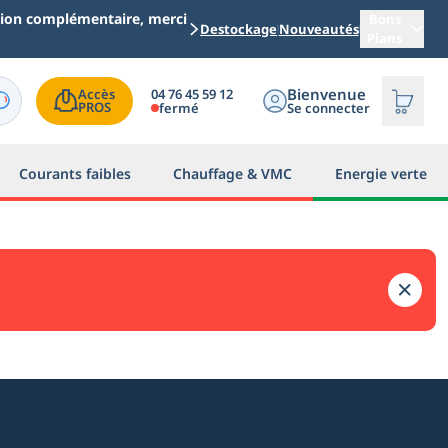
ation complémentaire, merci
Bons
Destockage
Nouveautés
Plans
Bienvenue
04 76 45 59 12
Accès

PROS
fermé
Se connecter
Courants faibles
Chauffage & VMC
Energie verte