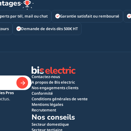
ntages
perts par tél, mail ou chat
Garantie satisfait ou remboursé
jours
Demande de devis dès 500€ HT
Contactez-nous
A propos de Bis electric
Nos engagements clients
les Pros
Conformité
actus.
Conditions générales de vente
Mentions légales
Recrutement
Nos conseils
Secteur domestique
Secteur tertiaire