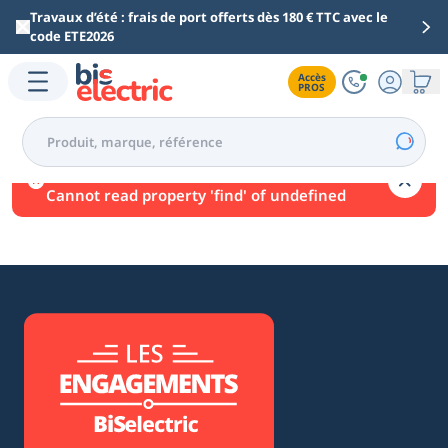
Aller au contenu principal
Travaux d’été : frais de port offerts dès 180 € TTC avec le
code ETE2026
Accès

PROS
Une erreur est survenue.
Cannot read property 'find' of undefined