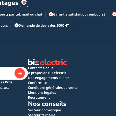
ntages
perts par tél, mail ou chat
Garantie satisfait ou remboursé
jours
Demande de devis dès 500€ HT
Contactez-nous
A propos de Bis electric
Nos engagements clients
les Pros
Conformité
actus.
Conditions générales de vente
Mentions légales
Recrutement
Nos conseils
Secteur domestique
Secteur tertiaire