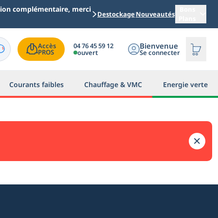
ation complémentaire, merci
Bons
Destockage
Nouveautés
Plans
Bienvenue
04 76 45 59 12
Accès

PROS
ouvert
Se connecter
Courants faibles
Chauffage & VMC
Energie verte