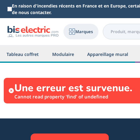
Aller au contenu principal
En raison d'incendies récents en France et en Europe, cert
de nous contacter.
Marques
Tableau coffret
Modulaire
Appareillage mural
Une erreur est survenue.
Cannot read property 'find' of undefined