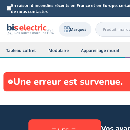
Aller au contenu principal
En raison d'incendies récents en France et en Europe, cert
de nous contacter.
Marques
Tableau coffret
Modulaire
Appareillage mural
Une erreur est survenue.
Vos ava