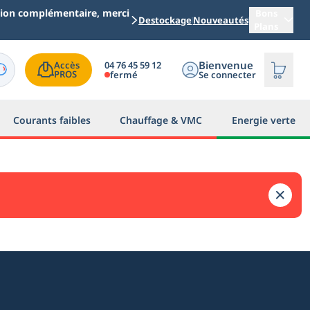
ation complémentaire, merci
Bons
Destockage
Nouveautés
Plans
Bienvenue
04 76 45 59 12
Accès

PROS
fermé
Se connecter
Courants faibles
Chauffage & VMC
Energie verte