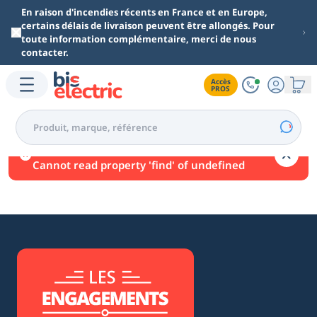
Aller au contenu principal
En raison d'incendies récents en France et en Europe,
certains délais de livraison peuvent être allongés. Pour
toute information complémentaire, merci de nous
contacter.
Accès

PROS
Une erreur est survenue.
Cannot read property 'find' of undefined