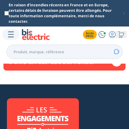
Aller au contenu principal
En raison d'incendies récents en France et en Europe,
certains délais de livraison peuvent être allongés. Pour
toute information complémentaire, merci de nous
contacter.
Accès

PROS
Une erreur est survenue.